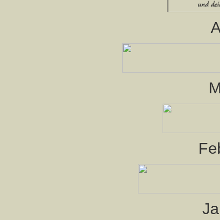
A
M
Fe
Ja