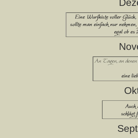
Dez
Nov
Ok
Sep